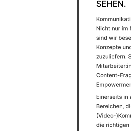
SEHEN.
Kommunikatio
Nicht nur im
sind wir bes
Konzepte und
zuzuliefern. 
Mitarbeiter:i
Content-Frag
Empowermen
Einerseits in
Bereichen, d
(Video-)Komm
die richtigen