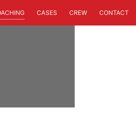
OACHING
CASES
CREW
CONTACT