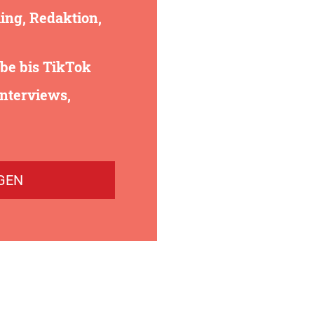
lling, Redaktion,
be bis TikTok
Interviews,
GEN