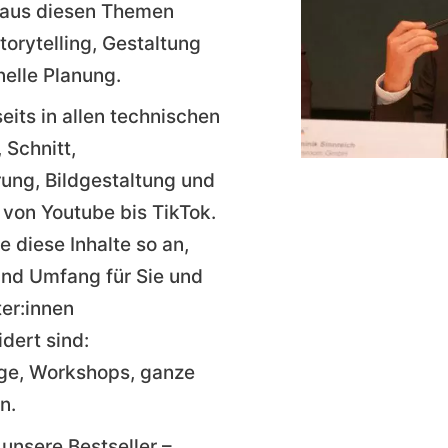
 aus diesen Themen
torytelling, Gestaltung
nelle Planung.
its in allen technischen
 Schnitt,
rung, Bildgestaltung und
von Youtube bis TikTok.
le diese Inhalte so an,
nd Umfang für Sie und
ter:innen
ert sind:
ge, Workshops, ganze
n.
unsere Bestseller –