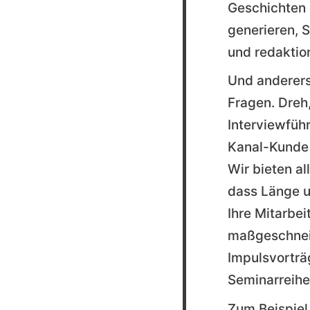
Geschichten
generieren, S
und redaktio
Und andererse
Fragen. Dreh,
Interviewfüh
Kanal-Kunde 
Wir bieten al
dass Länge u
Ihre Mitarbei
maßgeschneid
Impulsvorträ
Seminarreihe
Zum Beispiel 