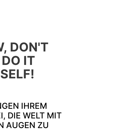
, DON'T
 DO IT
SELF!
NGEN IHREM
I, DIE WELT MIT
N AUGEN ZU