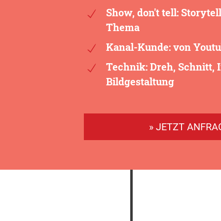
Show, don't tell: Storyte
Thema
Kanal-Kunde: von Youtu
Technik: Dreh, Schnitt, 
Bildgestaltung
» JETZT ANFRA