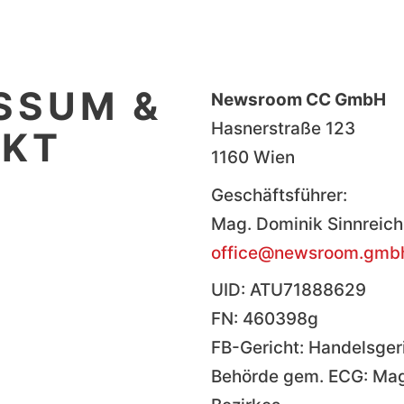
SSUM &
Newsroom CC GmbH
Hasnerstraße 123
AKT
1160 Wien
Geschäftsführer:
Mag. Dominik Sinnreich
office@newsroom.gmb
UID: ATU71888629
FN: 460398g
FB-Gericht: Handelsger
Behörde gem. ECG: Magi