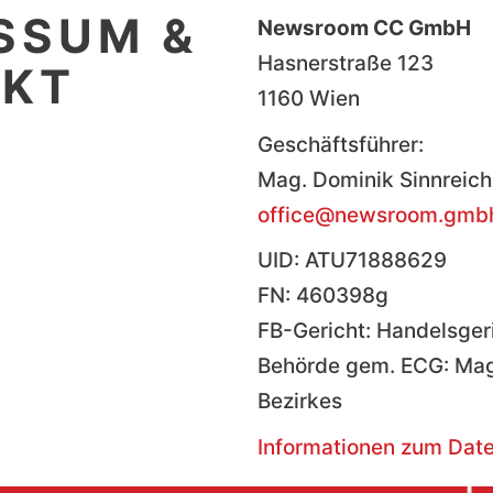
SSUM &
Newsroom CC GmbH
Hasnerstraße 123
AKT
1160 Wien
Geschäftsführer:
Mag. Dominik Sinnreich
office@newsroom.gmb
UID: ATU71888629
FN: 460398g
FB-Gericht: Handelsger
Behörde gem. ECG: Magi
Bezirkes
Informationen zum Daten